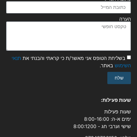
הערה
בשליחת הטופס אני מאשר/ת כי קראתי והבנתי את
תנאי
השימוש
באתר.
שלח
שעות פעילות:
שעות פעילות
ימים א-ה: 8:00-16:00
שישי וערבי חג - 8:00:1200