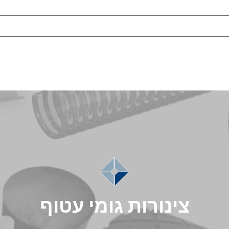
חיתוך מים
3D תלת מימד
אודות
צור
צינורות גומי עטוף