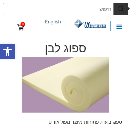
English
0
3D תלת מימד
CNC עיבוד שבבי
פתח סרגל
ספוג לבן
ספוג בועות פתוחות מיוצר מפוליאוריטן