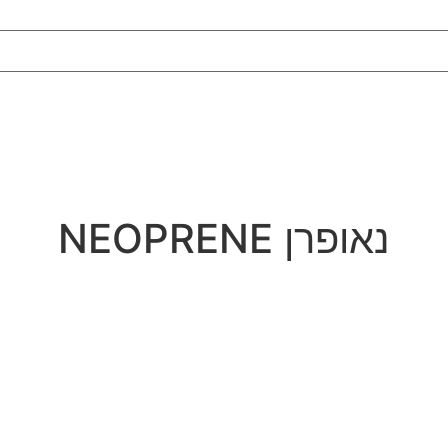
חיתוך מים
3D תלת מימד
אודות
צו
נאופרן NEOPRENE