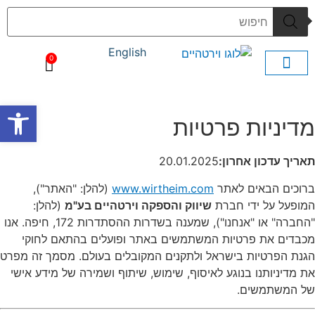
English
0
חיתוך מים
CNC עיבוד שבבי
3D תלת מימד
ציפוי גלילים
פתח סרגל
מדיניות פרטיות
תאריך עדכון אחרון:
20.01.2025
ברוכים הבאים לאתר
www.wirtheim.com
(להלן: "האתר"),
המופעל על ידי חברת
שיווק והספקה וירטהיים בע"מ
(להלן:
"החברה" או "אנחנו"), שמענה בשדרות ההסתדרות 172, חיפה. אנו
מכבדים את פרטיות המשתמשים באתר ופועלים בהתאם לחוקי
הגנת הפרטיות בישראל ולתקנים המקובלים בעולם. מסמך זה מפרט
את מדיניותנו בנוגע לאיסוף, שימוש, שיתוף ושמירה של מידע אישי
של המשתמשים.