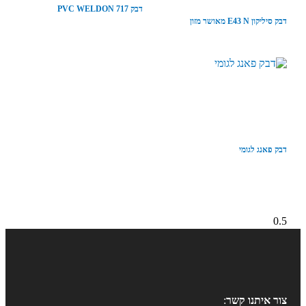
דבק PVC WELDON 717
דבק סיליקון E43 N מאושר מזון
דבק פאנג לגומי
צור איתנו קשר
: