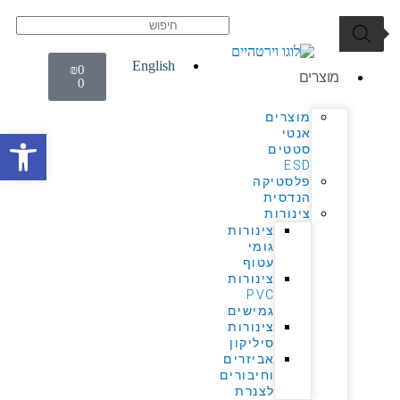
English
₪
0
מוצרים
0
מוצרים
אנטי
פתח סרגל 
סטטים
ESD
פלסטיקה
הנדסית
צינורות
צינורות
גומי
עטוף
צינורות
PVC
גמישים
צינורות
סיליקון
אביזרים
וחיבורים
לצנרת