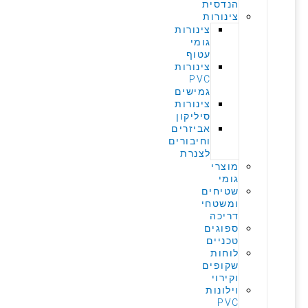
הנדסית
צינורות
צינורות
גומי
עטוף
צינורות
PVC
גמישים
צינורות
סיליקון
אביזרים
וחיבורים
לצנרת
מוצרי
גומי
שטיחים
ומשטחי
דריכה
ספוגים
טכניים
לוחות
שקופים
וקירוי
וילונות
PVC